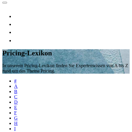
Pricing-Lexikon
In unserem Pricing-Lexikon finden Sie Expertenwissen von A bis Z
rund um das Thema Pricing.
#
A
B
C
D
E
F
G
H
I