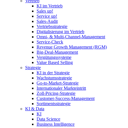
Vertrieb
KI im Vertrieb
Sales up!
Service up!
Sales-Audit
Vertriebsstrategie
Digitalisierung im Vertrieb
Omni- & Multi-Channel-Management
Service-Check
Revenue Growth Management (RGM)
Big-Deal-Management
Vergütungssysteme
Value Based Selling
Strategie
KI in der Strategie
Wachstumsstrategie
Go-to-Market-Strategie
Internationaler Markteintritt
Zoll-Pricing-Strategie
Customer-Success-Management
Sortimentsstrategie
KI & Data
KI
Data Science
Business Intelligence