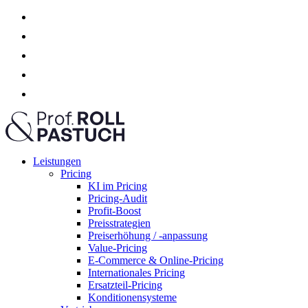
Leistungen
Pricing
KI im Pricing
Pricing-Audit
Profit-Boost
Preisstrategien
Preiserhöhung / -anpassung
Value-Pricing
E-Commerce & Online-Pricing
Internationales Pricing
Ersatzteil-Pricing
Konditionensysteme