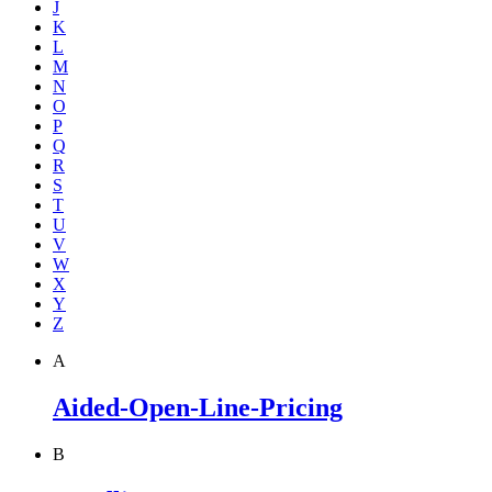
J
K
L
M
N
O
P
Q
R
S
T
U
V
W
X
Y
Z
A
Aided-Open-Line-Pricing
B