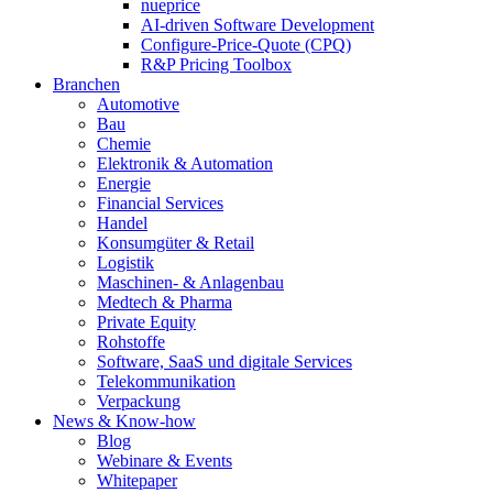
nueprice
AI-driven Software Development
Configure-Price-Quote (CPQ)
R&P Pricing Toolbox
Branchen
Automotive
Bau
Chemie
Elektronik & Automation
Energie
Financial Services
Handel
Konsumgüter & Retail
Logistik
Maschinen- & Anlagenbau
Medtech & Pharma
Private Equity
Rohstoffe
Software, SaaS und digitale Services
Telekommunikation
Verpackung
News & Know-how
Blog
Webinare & Events
Whitepaper