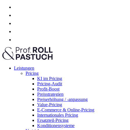
Leistungen
Pricing
KI im Pricing
Pricing-Audit
Profit-Boost
Preisstrategien
Preiserhöhung / -anpassung
Value-Pricing
E-Commerce & Online-Pricing
Internationales Pricing
Ersatzteil-Pricing
Konditionensysteme