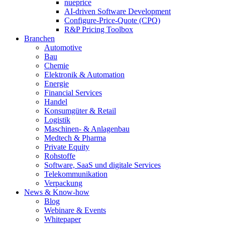
nueprice
AI-driven Software Development
Configure-Price-Quote (CPQ)
R&P Pricing Toolbox
Branchen
Automotive
Bau
Chemie
Elektronik & Automation
Energie
Financial Services
Handel
Konsumgüter & Retail
Logistik
Maschinen- & Anlagenbau
Medtech & Pharma
Private Equity
Rohstoffe
Software, SaaS und digitale Services
Telekommunikation
Verpackung
News & Know-how
Blog
Webinare & Events
Whitepaper