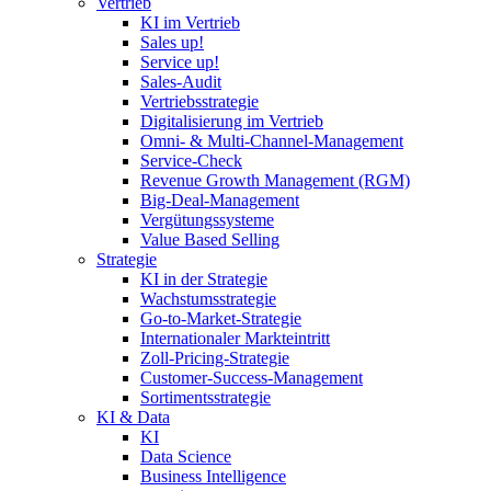
Vertrieb
KI im Vertrieb
Sales up!
Service up!
Sales-Audit
Vertriebsstrategie
Digitalisierung im Vertrieb
Omni- & Multi-Channel-Management
Service-Check
Revenue Growth Management (RGM)
Big-Deal-Management
Vergütungssysteme
Value Based Selling
Strategie
KI in der Strategie
Wachstumsstrategie
Go-to-Market-Strategie
Internationaler Markteintritt
Zoll-Pricing-Strategie
Customer-Success-Management
Sortimentsstrategie
KI & Data
KI
Data Science
Business Intelligence