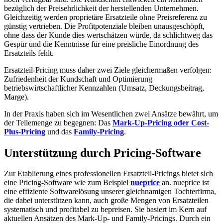
bezüglich der Preisehrlichkeit der herstellenden Unternehmen.
Gleichzeitig werden proprietäre Ersatzteile ohne Preisreferenz zu
günstig vertrieben. Die Profitpotenziale bleiben unausgeschöpft,
ohne dass der Kunde dies wertschätzen würde, da schlichtweg das
Gespür und die Kenntnisse für eine preisliche Einordnung des
Ersatzteils fehlt.
Ersatzteil-Pricing muss daher zwei Ziele gleichermaßen verfolgen:
Zufriedenheit der Kundschaft und Optimierung
betriebswirtschaftlicher Kennzahlen (Umsatz, Deckungsbeitrag,
Marge).
In der Praxis haben sich im Wesentlichen zwei Ansätze bewährt, um
der Teilemenge zu begegnen: Das
Mark-Up-Pricing oder Cost-
Plus-Pricing
und das
Family-Pricing
.
Unterstützung durch Pricing-Software
Zur Etablierung eines professionellen Ersatzteil-Pricings bietet sich
eine Pricing-Software wie zum Beispiel
nueprice
an. nueprice ist
eine effiziente Softwarelösung unserer gleichnamigen Tochterfirma,
die dabei unterstützen kann, auch große Mengen von Ersatzteilen
systematisch und profitabel zu bepreisen. Sie basiert im Kern auf
aktuellen Ansätzen des Mark-Up- und Family-Pricings. Durch ein