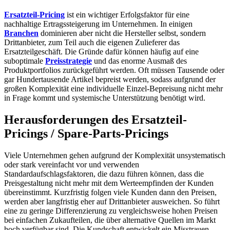
Ersatzteil-Pricing
ist ein wichtiger Erfolgsfaktor für eine
nachhaltige Ertragssteigerung im Unternehmen. In einigen
Branchen
dominieren aber nicht die Hersteller selbst, sondern
Drittanbieter, zum Teil auch die eigenen Zulieferer das
Ersatzteilgeschäft. Die Gründe dafür können häufig auf eine
suboptimale
Preisstrategie
und das enorme Ausmaß des
Produktportfolios zurückgeführt werden. Oft müssen Tausende oder
gar Hundertausende Artikel bepreist werden, sodass aufgrund der
großen Komplexität eine individuelle Einzel-Bepreisung nicht mehr
in Frage kommt und systemische Unterstützung benötigt wird.
Herausforderungen des Ersatzteil-
Pricings / Spare-Parts-Pricings
Viele Unternehmen gehen aufgrund der Komplexität unsystematisch
oder stark vereinfacht vor und verwenden
Standardaufschlagsfaktoren, die dazu führen können, dass die
Preisgestaltung nicht mehr mit dem Werteempfinden der Kunden
übereinstimmt. Kurzfristig folgen viele Kunden dann den Preisen,
werden aber langfristig eher auf Drittanbieter ausweichen. So führt
eine zu geringe Differenzierung zu vergleichsweise hohen Preisen
bei einfachen Zukaufteilen, die über alternative Quellen im Markt
hoch verfügbar sind. Die Kundschaft entwickelt ein Misstrauen