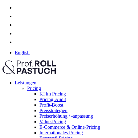
English
Leistungen
Pricing
KI im Pricing
Pricing-Audit
Profit-Boost
Preisstrategien
Preiserhöhung / -anpassung
Value-Pricing
E-Commerce & Online-Pricing
Internationales Pricing