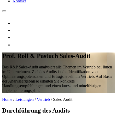
Kontakt
Prof. Roll & Pastuch Sales-Audit
Das R&P Sales-Audit analysiert alle Themen im Vertrieb bei Ihnen
im Unternehmen. Ziel des Audits ist die Identifikation von
Optimierungspotenzialen und Ertragshebeln im Vertrieb. Auf Basis
der Analyseergebnisse erhalten Sie konkrete
Handlungsempfehlungen und einen kurz- und mittelfristigen
Implementierungsplan.
Home
/
Leistungen
/
Vertrieb
/
Sales-Audit
Durchführung des Audits