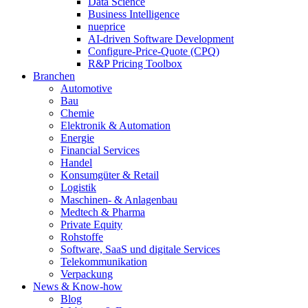
Data Science
Business Intelligence
nueprice
AI-driven Software Development
Configure-Price-Quote (CPQ)
R&P Pricing Toolbox
Branchen
Automotive
Bau
Chemie
Elektronik & Automation
Energie
Financial Services
Handel
Konsumgüter & Retail
Logistik
Maschinen- & Anlagenbau
Medtech & Pharma
Private Equity
Rohstoffe
Software, SaaS und digitale Services
Telekommunikation
Verpackung
News & Know-how
Blog