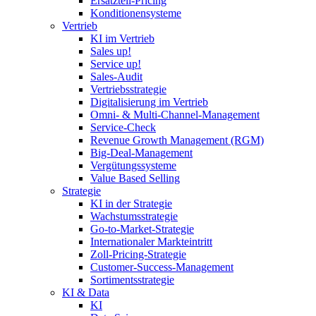
Ersatzteil-Pricing
Konditionensysteme
Vertrieb
KI im Vertrieb
Sales up!
Service up!
Sales-Audit
Vertriebsstrategie
Digitalisierung im Vertrieb
Omni- & Multi-Channel-Management
Service-Check
Revenue Growth Management (RGM)
Big-Deal-Management
Vergütungssysteme
Value Based Selling
Strategie
KI in der Strategie
Wachstumsstrategie
Go-to-Market-Strategie
Internationaler Markteintritt
Zoll-Pricing-Strategie
Customer-Success-Management
Sortimentsstrategie
KI & Data
KI