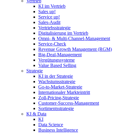
Vertrieb
KI im Vertrieb
Sales up!
Service up!
Sales-Audit
Vertriebsstrategie
Digitalisierung im Vertrieb
Omni- & Multi-Channel-Management
Service-Check
Revenue Growth Management (RGM)
Big-Deal-Management
Vergütungssysteme
Value Based Selling
Strategie
KI in der Strategie
Wachstumsstrategie
Go-to-Market-Strategie
Internationaler Markteintritt
Zoll-Pricing-Strategie
Customer-Success-Management
Sortimentsstrategie
KI & Data
KI
Data Science
Business Intelligence