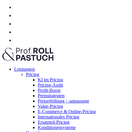
Leistungen
Pricing
KI im Pricing
Pricing-Audit
Profit-Boost
Preisstrategien
Preiserhöhung / -anpassung
Value-Pricing
E-Commerce & Online-Pricing
Internationales Pricing
Ersatzteil-Pricing
Konditionensysteme