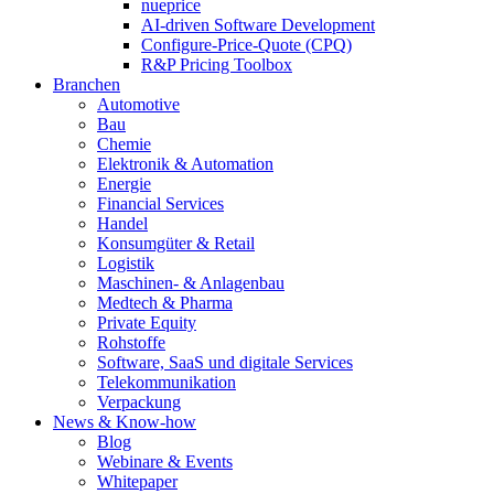
nueprice
AI-driven Software Development
Configure-Price-Quote (CPQ)
R&P Pricing Toolbox
Branchen
Automotive
Bau
Chemie
Elektronik & Automation
Energie
Financial Services
Handel
Konsumgüter & Retail
Logistik
Maschinen- & Anlagenbau
Medtech & Pharma
Private Equity
Rohstoffe
Software, SaaS und digitale Services
Telekommunikation
Verpackung
News & Know-how
Blog
Webinare & Events
Whitepaper