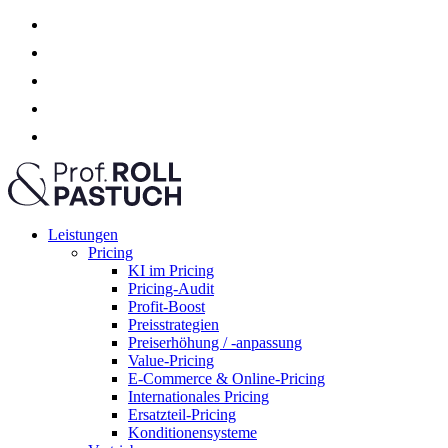
Leistungen
Pricing
KI im Pricing
Pricing-Audit
Profit-Boost
Preisstrategien
Preiserhöhung / -anpassung
Value-Pricing
E-Commerce & Online-Pricing
Internationales Pricing
Ersatzteil-Pricing
Konditionensysteme