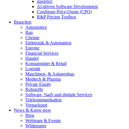
nueprice
AI-driven Software Development
Configure-Price-Quote (CPQ)
R&P Pricing Toolbox
Branchen
Automotive
Bau
Chemie
Elektronik & Automation
Energie
Financial Services
Handel
Konsumgüter & Retail
Logistik
Maschinen- & Anlagenbau
Medtech & Pharma
Private Equity
Rohstoffe
Software, SaaS und digitale Services
Telekommunikation
Verpackung
News & Know-how
Blog
Webinare & Events
Whitepaper