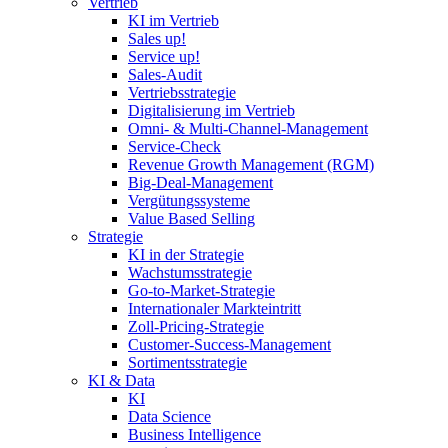
Vertrieb
KI im Vertrieb
Sales up!
Service up!
Sales-Audit
Vertriebsstrategie
Digitalisierung im Vertrieb
Omni- & Multi-Channel-Management
Service-Check
Revenue Growth Management (RGM)
Big-Deal-Management
Vergütungssysteme
Value Based Selling
Strategie
KI in der Strategie
Wachstumsstrategie
Go-to-Market-Strategie
Internationaler Markteintritt
Zoll-Pricing-Strategie
Customer-Success-Management
Sortimentsstrategie
KI & Data
KI
Data Science
Business Intelligence