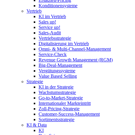
Ersatzteil-Pricing
Konditionensysteme
Vertrieb
KI im Vertrieb
Sales up!
Service up!
Sales-Audit
Vertriebsstrategie
Digitalisierung im Vertrieb
Omni- & Multi-Channel-Management
Service-Check
Revenue Growth Management (RGM)
Big-Deal-Management
Vergütungssysteme
Value Based Selling
Strategie
KI in der Strategie
Wachstumsstrategie
Go-to-Market-Strategie
Internationaler Markteintritt
Zoll-Pricing-Strategie
Customer-Success-Management
Sortimentsstrategie
KI & Data
KI