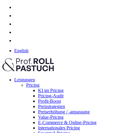
English
Leistungen
Pricing
KI im Pricing
Pricing-Audit
Profit-Boost
Preisstrategien
Preiserhöhung / -anpassung
Value-Pricing
E-Commerce & Online-Pricing
Internationales Pricing