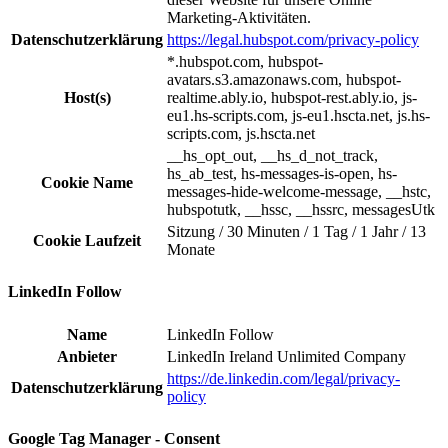
Marketing-Aktivitäten.
Datenschutzerklärung
https://legal.hubspot.com/privacy-policy
*.hubspot.com, hubspot-
avatars.s3.amazonaws.com, hubspot-
Host(s)
realtime.ably.io, hubspot-rest.ably.io, js-
eu1.hs-scripts.com, js-eu1.hscta.net, js.hs-
scripts.com, js.hscta.net
__hs_opt_out, __hs_d_not_track,
hs_ab_test, hs-messages-is-open, hs-
Cookie Name
messages-hide-welcome-message, __hstc,
hubspotutk, __hssc, __hssrc, messagesUtk
Sitzung / 30 Minuten / 1 Tag / 1 Jahr / 13
Cookie Laufzeit
Monate
LinkedIn Follow
Name
LinkedIn Follow
Anbieter
LinkedIn Ireland Unlimited Company
https://de.linkedin.com/legal/privacy-
Datenschutzerklärung
policy
Google Tag Manager - Consent