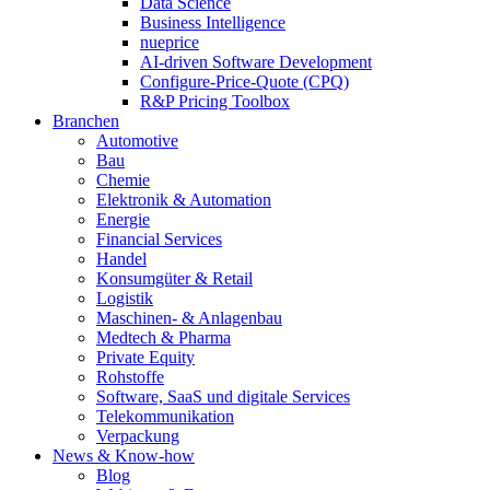
Data Science
Business Intelligence
nueprice
AI-driven Software Development
Configure-Price-Quote (CPQ)
R&P Pricing Toolbox
Branchen
Automotive
Bau
Chemie
Elektronik & Automation
Energie
Financial Services
Handel
Konsumgüter & Retail
Logistik
Maschinen- & Anlagenbau
Medtech & Pharma
Private Equity
Rohstoffe
Software, SaaS und digitale Services
Telekommunikation
Verpackung
News & Know-how
Blog