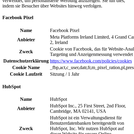
verwendet, um personalisierte Werbung anzuzeigen. Sie tun dies,
indem sie Besucher über Websites hinweg verfolgen.
Facebook Pixel
Name
Facebook Pixel
Meta Platforms Ireland Limited, 4 Grand Ca
Anbieter
2, Ireland
Cookie von Facebook, das für Website-Anal
Zweck
Targeting und Anzeigenmessung verwendet 
Datenschutzerklärung
https://www.facebook.com/policies/cookies
Cookie Name
_fbp,act,c_user,datr,fr,m_pixel_ration,pl,pre
Cookie Laufzeit
Sitzung / 1 Jahr
HubSpot
Name
HubSpot
HubSpot Inc., 25 First Street, 2nd Floor,
Anbieter
Cambridge, MA 02141, USA
HubSpot ist ein Verwaltungsdienst für
Benutzerdatenbanken bereitgestellt von
Zweck
HubSpot, Inc. Wir nutzen HubSpot auf
dieser Website für unsere Online