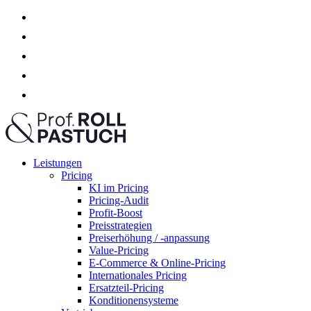
Leistungen
Pricing
KI im Pricing
Pricing-Audit
Profit-Boost
Preisstrategien
Preiserhöhung / -anpassung
Value-Pricing
E-Commerce & Online-Pricing
Internationales Pricing
Ersatzteil-Pricing
Konditionensysteme