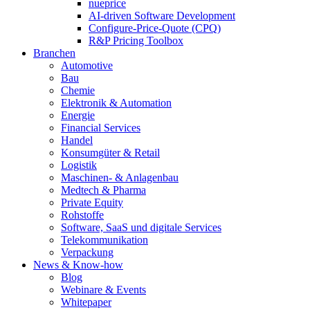
nueprice
AI-driven Software Development
Configure-Price-Quote (CPQ)
R&P Pricing Toolbox
Branchen
Automotive
Bau
Chemie
Elektronik & Automation
Energie
Financial Services
Handel
Konsumgüter & Retail
Logistik
Maschinen- & Anlagenbau
Medtech & Pharma
Private Equity
Rohstoffe
Software, SaaS und digitale Services
Telekommunikation
Verpackung
News & Know-how
Blog
Webinare & Events
Whitepaper