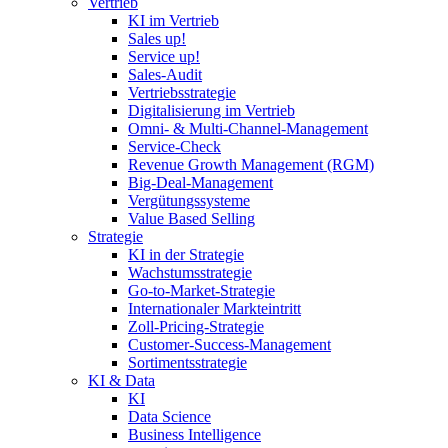
Vertrieb
KI im Vertrieb
Sales up!
Service up!
Sales-Audit
Vertriebsstrategie
Digitalisierung im Vertrieb
Omni- & Multi-Channel-Management
Service-Check
Revenue Growth Management (RGM)
Big-Deal-Management
Vergütungssysteme
Value Based Selling
Strategie
KI in der Strategie
Wachstumsstrategie
Go-to-Market-Strategie
Internationaler Markteintritt
Zoll-Pricing-Strategie
Customer-Success-Management
Sortimentsstrategie
KI & Data
KI
Data Science
Business Intelligence