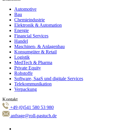
Automotive
Bau
Chemieindustrie
Elektronik & Automation
Energie
Financial Services
Handel
Maschinen- & Anlagenbau
Konsumgüter & Retail
Logistik
MedTech & Pharma
Private Equity
Rohstoffe
Software, SaaS und digitale Services
Telekommunikation
Verpackung
Kontakt
+49 (0)541 580 53 980
anfrage@roll-pastuch.de