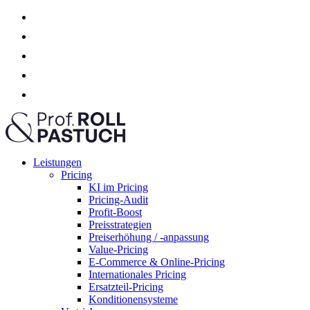
Leistungen
Pricing
KI im Pricing
Pricing-Audit
Profit-Boost
Preisstrategien
Preiserhöhung / -anpassung
Value-Pricing
E-Commerce & Online-Pricing
Internationales Pricing
Ersatzteil-Pricing
Konditionensysteme