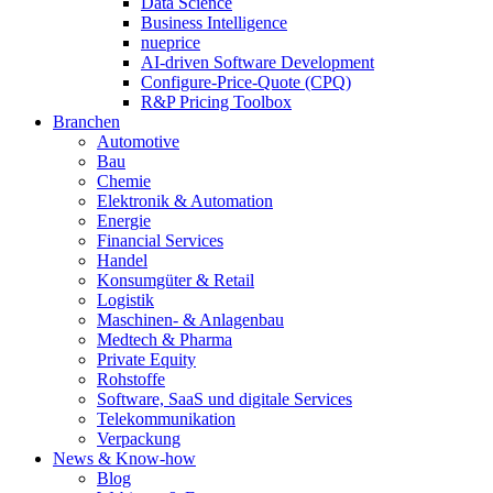
Data Science
Business Intelligence
nueprice
AI-driven Software Development
Configure-Price-Quote (CPQ)
R&P Pricing Toolbox
Branchen
Automotive
Bau
Chemie
Elektronik & Automation
Energie
Financial Services
Handel
Konsumgüter & Retail
Logistik
Maschinen- & Anlagenbau
Medtech & Pharma
Private Equity
Rohstoffe
Software, SaaS und digitale Services
Telekommunikation
Verpackung
News & Know-how
Blog