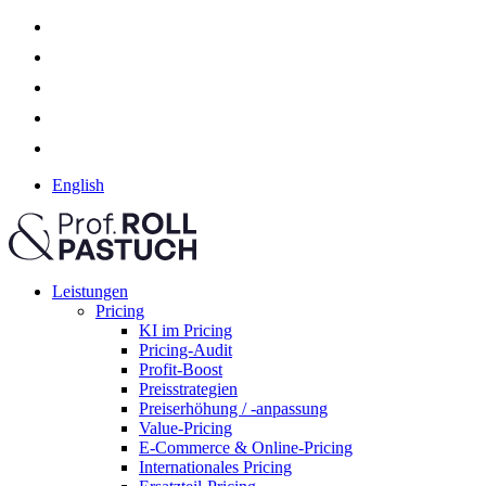
English
Leistungen
Pricing
KI im Pricing
Pricing-Audit
Profit-Boost
Preisstrategien
Preiserhöhung / -anpassung
Value-Pricing
E-Commerce & Online-Pricing
Internationales Pricing