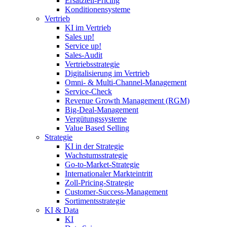
Ersatzteil-Pricing
Konditionensysteme
Vertrieb
KI im Vertrieb
Sales up!
Service up!
Sales-Audit
Vertriebsstrategie
Digitalisierung im Vertrieb
Omni- & Multi-Channel-Management
Service-Check
Revenue Growth Management (RGM)
Big-Deal-Management
Vergütungssysteme
Value Based Selling
Strategie
KI in der Strategie
Wachstumsstrategie
Go-to-Market-Strategie
Internationaler Markteintritt
Zoll-Pricing-Strategie
Customer-Success-Management
Sortimentsstrategie
KI & Data
KI