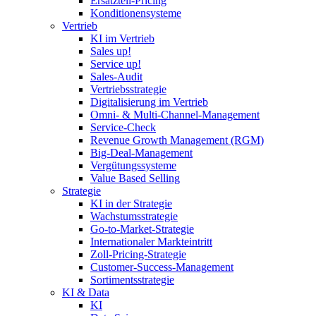
Ersatzteil-Pricing
Konditionensysteme
Vertrieb
KI im Vertrieb
Sales up!
Service up!
Sales-Audit
Vertriebsstrategie
Digitalisierung im Vertrieb
Omni- & Multi-Channel-Management
Service-Check
Revenue Growth Management (RGM)
Big-Deal-Management
Vergütungssysteme
Value Based Selling
Strategie
KI in der Strategie
Wachstumsstrategie
Go-to-Market-Strategie
Internationaler Markteintritt
Zoll-Pricing-Strategie
Customer-Success-Management
Sortimentsstrategie
KI & Data
KI