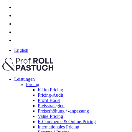
English
Leistungen
Pricing
KI im Pricing
Pricing-Audit
Profit-Boost
Preisstrategien
Preiserhöhung / -anpassung
Value-Pricing
E-Commerce & Online-Pricing
Internationales Pricing