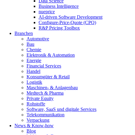
Data Science
Business Intelligence
nueprice
AI-driven Software Development
Configure-Price-Quote (CPQ)
R&P Pricing Toolbox
Branchen
Automotive
Bau
Chemie
Elektronik & Automation
Energie
Financial Services
Handel
Konsumgüter & Retail
Logistik
Maschinen- & Anlagenbau
Medtech & Pharma
Private Equity
Rohstoffe
Software, SaaS und digitale Services
Telekommunikation
Verpackung
News & Know-how
Blog