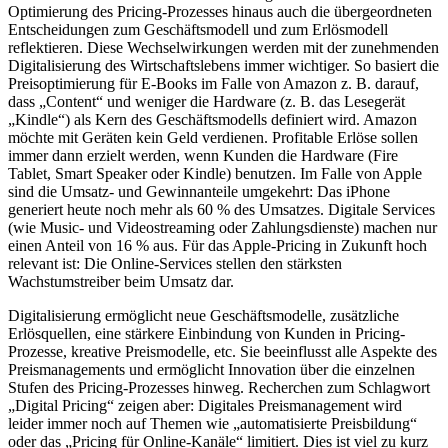
Optimierung des Pricing-Prozesses hinaus auch die übergeordneten
Entscheidungen zum Geschäftsmodell und zum Erlösmodell
reflektieren. Diese Wechselwirkungen werden mit der zunehmenden
Digitalisierung des Wirtschaftslebens immer wichtiger. So basiert die
Preisoptimierung für E-Books im Falle von Amazon z. B. darauf,
dass „Content“ und weniger die Hardware (z. B. das Lesegerät
„Kindle“) als Kern des Geschäftsmodells definiert wird. Amazon
möchte mit Geräten kein Geld verdienen. Profitable Erlöse sollen
immer dann erzielt werden, wenn Kunden die Hardware (Fire
Tablet, Smart Speaker oder Kindle) benutzen. Im Falle von Apple
sind die Umsatz- und Gewinnanteile umgekehrt: Das iPhone
generiert heute noch mehr als 60 % des Umsatzes. Digitale Services
(wie Music- und Videostreaming oder Zahlungsdienste) machen nur
einen Anteil von 16 % aus. Für das Apple-Pricing in Zukunft hoch
relevant ist: Die Online-Services stellen den stärksten
Wachstumstreiber beim Umsatz dar.
Digitalisierung ermöglicht neue Geschäftsmodelle, zusätzliche
Erlösquellen, eine stärkere Einbindung von Kunden in Pricing-
Prozesse, kreative Preismodelle, etc. Sie beeinflusst alle Aspekte des
Preismanagements und ermöglicht Innovation über die einzelnen
Stufen des Pricing-Prozesses hinweg. Recherchen zum Schlagwort
„Digital Pricing“ zeigen aber: Digitales Preismanagement wird
leider immer noch auf Themen wie „automatisierte Preisbildung“
oder das „Pricing für Online-Kanäle“ limitiert. Dies ist viel zu kurz