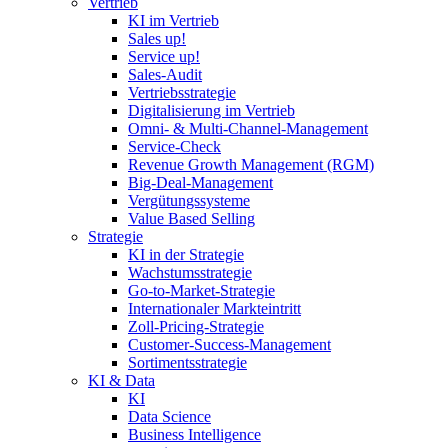
Vertrieb
KI im Vertrieb
Sales up!
Service up!
Sales-Audit
Vertriebsstrategie
Digitalisierung im Vertrieb
Omni- & Multi-Channel-Management
Service-Check
Revenue Growth Management (RGM)
Big-Deal-Management
Vergütungssysteme
Value Based Selling
Strategie
KI in der Strategie
Wachstumsstrategie
Go-to-Market-Strategie
Internationaler Markteintritt
Zoll-Pricing-Strategie
Customer-Success-Management
Sortimentsstrategie
KI & Data
KI
Data Science
Business Intelligence