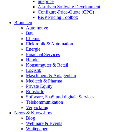
nueprice
AI-driven Software Development
Configure-Price-Quote (CPQ)
R&P Pricing Toolbox
Branchen
Automotive
Bau
Chemie
Elektronik & Automation
Energie
Financial Services
Handel
Konsumgüter & Retail
Logistik
Maschinen- & Anlagenbau
Medtech & Pharma
Private Equity
Rohstoffe
Software, SaaS und digitale Services
Telekommunikation
Verpackung
News & Know-how
Blog
Webinare & Events
Whitepaper