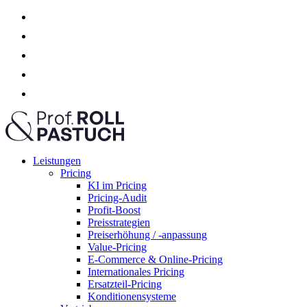
Leistungen
Pricing
KI im Pricing
Pricing-Audit
Profit-Boost
Preisstrategien
Preiserhöhung / -anpassung
Value-Pricing
E-Commerce & Online-Pricing
Internationales Pricing
Ersatzteil-Pricing
Konditionensysteme