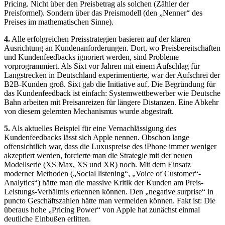
Pricing. Nicht über den Preisbetrag als solchen (Zähler der
Preisformel). Sondern über das Preismodell (den „Nenner“ des
Preises im mathematischen Sinne).
4.
Alle erfolgreichen Preisstrategien basieren auf der klaren
Ausrichtung an Kundenanforderungen. Dort, wo Preisbereitschaften
und Kundenfeedbacks ignoriert werden, sind Probleme
vorprogrammiert. Als Sixt vor Jahren mit einem Aufschlag für
Langstrecken in Deutschland experimentierte, war der Aufschrei der
B2B-Kunden groß. Sixt gab die Initiative auf. Die Begründung für
das Kundenfeedback ist einfach: Systemwettbewerber wie Deutsche
Bahn arbeiten mit Preisanreizen für längere Distanzen. Eine Abkehr
von diesem gelernten Mechanismus wurde abgestraft.
5.
Als aktuelles Beispiel für eine Vernachlässigung des
Kundenfeedbacks lässt sich Apple nennen. Obschon lange
offensichtlich war, dass die Luxuspreise des iPhone immer weniger
akzeptiert werden, forcierte man die Strategie mit der neuen
Modellserie (XS Max, XS und XR) noch. Mit dem Einsatz
moderner Methoden („Social listening“, „Voice of Customer“-
Analytics“) hätte man die massive Kritik der Kunden am Preis-
Leistungs-Verhältnis erkennen können. Den „negative surprise“ in
puncto Geschäftszahlen hätte man vermeiden können. Fakt ist: Die
überaus hohe „Pricing Power“ von Apple hat zunächst einmal
deutliche Einbußen erlitten.