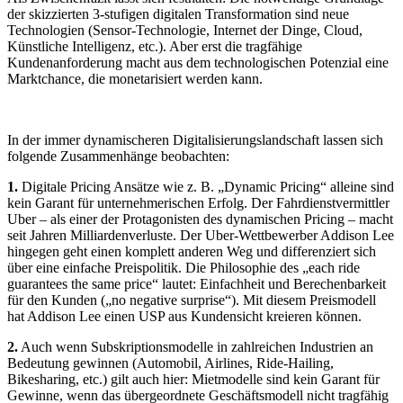
der skizzierten 3-stufigen digitalen Transformation sind neue
Technologien (Sensor-Technologie, Internet der Dinge, Cloud,
Künstliche Intelligenz, etc.). Aber erst die tragfähige
Kundenanforderung macht aus dem technologischen Potenzial eine
Marktchance, die monetarisiert werden kann.
In der immer dynamischeren Digitalisierungslandschaft lassen sich
folgende Zusammenhänge beobachten:
1.
Digitale Pricing Ansätze wie z. B. „Dynamic Pricing“ alleine sind
kein Garant für unternehmerischen Erfolg. Der Fahrdienstvermittler
Uber – als einer der Protagonisten des dynamischen Pricing – macht
seit Jahren Milliardenverluste. Der Uber-Wettbewerber Addison Lee
hingegen geht einen komplett anderen Weg und differenziert sich
über eine einfache Preispolitik. Die Philosophie des „each ride
guarantees the same price“ lautet: Einfachheit und Berechenbarkeit
für den Kunden („no negative surprise“). Mit diesem Preismodell
hat Addison Lee einen USP aus Kundensicht kreieren können.
2.
Auch wenn Subskriptionsmodelle in zahlreichen Industrien an
Bedeutung gewinnen (Automobil, Airlines, Ride-Hailing,
Bikesharing, etc.) gilt auch hier: Mietmodelle sind kein Garant für
Gewinne, wenn das übergeordnete Geschäftsmodell nicht tragfähig