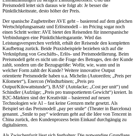
Preismodell leitet sich daraus wie folgt ab: Je besser die
Pünktlichkeitsrate, desto höher der Preis.
Der spanische Zugbetreiber AVE geht – basierend auf dem gleichen
Wertschöpfungsansatz und Erlösmodell – im Pricing sogar noch
einen Schritt weiter: AVE bietet den Reisenden für innerspanische
Verbindungen eine Pünktlichkeitsgarantie. Wird das
Leistungsversprechen verfehlt, erhält der Reisende den kompletten
Kaufbetrag zurück. Beide Praxisbeispiele beziehen sich auf die
Verknüpfung von Geschäfts-, Erlös- und Preismodellierung. Beim
Preismodell geht es nicht um die Frage des Betrages, den der Kunde
zahlt, sondern um die Bezugsgröße: Wofür, wie, wann und in
welcher Form zahlt der Kunde? Weitere innovative Output
orientierte Preismodelle haben u.a. Michelin (Autoreifen; „Preis per
Kilometer“), Enercon (Windturbinen; „Preis pro
Output/Kilowattstunde“), BASF (Autolacke; „Cost per unit“) und
Schindler (Aufzüge; „Preis pro transportiertem Gewicht“) kreiert. In
B2C-Märkten sind der Kreativität – basierend auf neuen
Technologien wie AI – fast keine Grenzen mehr gesetzt. Als
Beispiel sei das Preismodell „pay per smile“ (Theater in Barcelona)
genannt. „Smile to pay“ wiederum geht auf die Idee von Tencent in
China zurück, den Kundenprozess beim Einkauf durchgängig zu
digitalisieren.
Als Zwischenfazit lässt sich festhalten: Die notwendige Grundlage