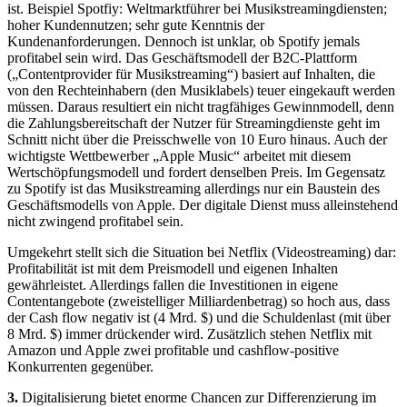
ist. Beispiel Spotfiy: Weltmarktführer bei Musikstreamingdiensten;
hoher Kundennutzen; sehr gute Kenntnis der
Kundenanforderungen. Dennoch ist unklar, ob Spotify jemals
profitabel sein wird. Das Geschäftsmodell der B2C-Plattform
(„Contentprovider für Musikstreaming“) basiert auf Inhalten, die
von den Rechteinhabern (den Musiklabels) teuer eingekauft werden
müssen. Daraus resultiert ein nicht tragfähiges Gewinnmodell, denn
die Zahlungsbereitschaft der Nutzer für Streamingdienste geht im
Schnitt nicht über die Preisschwelle von 10 Euro hinaus. Auch der
wichtigste Wettbewerber „Apple Music“ arbeitet mit diesem
Wertschöpfungsmodell und fordert denselben Preis. Im Gegensatz
zu Spotify ist das Musikstreaming allerdings nur ein Baustein des
Geschäftsmodells von Apple. Der digitale Dienst muss alleinstehend
nicht zwingend profitabel sein.
Umgekehrt stellt sich die Situation bei Netflix (Videostreaming) dar:
Profitabilität ist mit dem Preismodell und eigenen Inhalten
gewährleistet. Allerdings fallen die Investitionen in eigene
Contentangebote (zweistelliger Milliardenbetrag) so hoch aus, dass
der Cash flow negativ ist (4 Mrd. $) und die Schuldenlast (mit über
8 Mrd. $) immer drückender wird. Zusätzlich stehen Netflix mit
Amazon und Apple zwei profitable und cashflow-positive
Konkurrenten gegenüber.
3.
Digitalisierung bietet enorme Chancen zur Differenzierung im