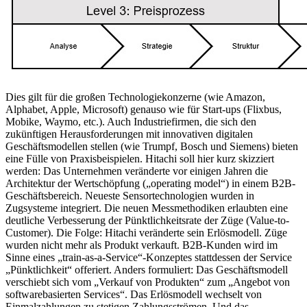
Dies gilt für die großen Technologiekonzerne (wie Amazon,
Alphabet, Apple, Microsoft) genauso wie für Start-ups (Flixbus,
Mobike, Waymo, etc.). Auch Industriefirmen, die sich den
zukünftigen Herausforderungen mit innovativen digitalen
Geschäftsmodellen stellen (wie Trumpf, Bosch und Siemens) bieten
eine Fülle von Praxisbeispielen. Hitachi soll hier kurz skizziert
werden: Das Unternehmen veränderte vor einigen Jahren die
Architektur der Wertschöpfung („operating model“) in einem B2B-
Geschäftsbereich. Neueste Sensortechnologien wurden in
Zugsysteme integriert. Die neuen Messmethodiken erlaubten eine
deutliche Verbesserung der Pünktlichkeitsrate der Züge (Value-to-
Customer). Die Folge: Hitachi veränderte sein Erlösmodell. Züge
wurden nicht mehr als Produkt verkauft. B2B-Kunden wird im
Sinne eines „train-as-a-Service“-Konzeptes stattdessen der Service
„Pünktlichkeit“ offeriert. Anders formuliert: Das Geschäftsmodell
verschiebt sich vom „Verkauf von Produkten“ zum „Angebot von
softwarebasierten Services“. Das Erlösmodell wechselt von
Einmalzahlungen zu stetigen Zahlungsströmen. Und das