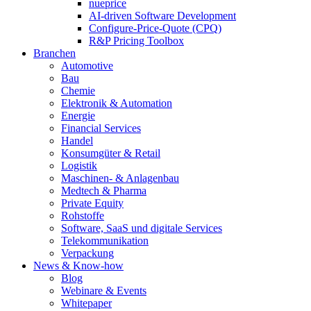
nueprice
AI-driven Software Development
Configure-Price-Quote (CPQ)
R&P Pricing Toolbox
Branchen
Automotive
Bau
Chemie
Elektronik & Automation
Energie
Financial Services
Handel
Konsumgüter & Retail
Logistik
Maschinen- & Anlagenbau
Medtech & Pharma
Private Equity
Rohstoffe
Software, SaaS und digitale Services
Telekommunikation
Verpackung
News & Know-how
Blog
Webinare & Events
Whitepaper