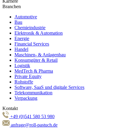
Karriere
Branchen
Automotive
Bau
Chemieindustrie
Elektronik & Automation
Energie
Financial Services
Handel
Maschinen- & Anlagenbau
Konsumgüter & Retail
Logistik
MedTech & Pharma
Private Equity
Rohstoffe
Software, SaaS und digitale Services
Telekommunikation
Verpackung
Kontakt
+49 (0)541 580 53 980
anfrage@roll-pastuch.de