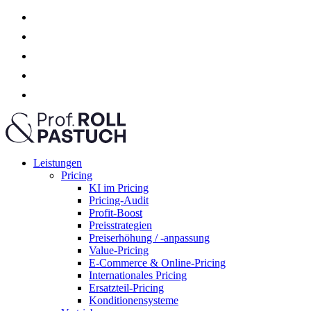
Leistungen
Pricing
KI im Pricing
Pricing-Audit
Profit-Boost
Preisstrategien
Preiserhöhung / -anpassung
Value-Pricing
E-Commerce & Online-Pricing
Internationales Pricing
Ersatzteil-Pricing
Konditionensysteme