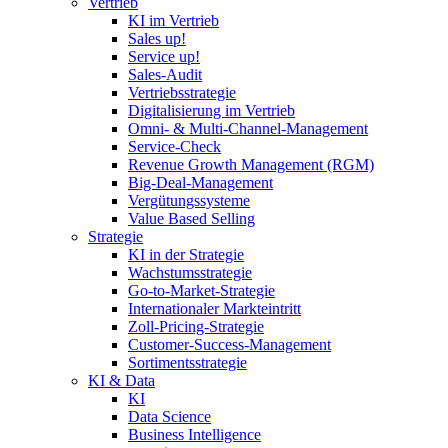
Vertrieb
KI im Vertrieb
Sales up!
Service up!
Sales-Audit
Vertriebsstrategie
Digitalisierung im Vertrieb
Omni- & Multi-Channel-Management
Service-Check
Revenue Growth Management (RGM)
Big-Deal-Management
Vergütungssysteme
Value Based Selling
Strategie
KI in der Strategie
Wachstumsstrategie
Go-to-Market-Strategie
Internationaler Markteintritt
Zoll-Pricing-Strategie
Customer-Success-Management
Sortimentsstrategie
KI & Data
KI
Data Science
Business Intelligence