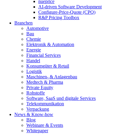
nueprice
AI-driven Software Development
Configure-Price-Quote (CPQ)
R&P Pricing Toolbox
Branchen
Automotive
Bau
Chemie
Elektronik & Automation
Energie
Financial Services
Handel
Konsumgüter & Retail
Logistik
Maschinen- & Anlagenbau
Medtech & Pharma
Private Equity
Rohstoffe
Software, SaaS und digitale Services
Telekommunikation
Verpackung
News & Know-how
Blog
Webinare & Events
Whitepaper