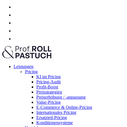
Leistungen
Pricing
KI im Pricing
Pricing-Audit
Profit-Boost
Preisstrategien
Preiserhöhung / -anpassung
Value-Pricing
E-Commerce & Online-Pricing
Internationales Pricing
Ersatzteil-Pricing
Konditionensysteme