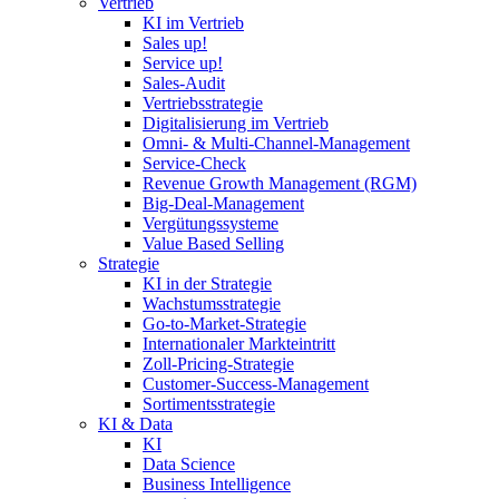
Vertrieb
KI im Vertrieb
Sales up!
Service up!
Sales-Audit
Vertriebsstrategie
Digitalisierung im Vertrieb
Omni- & Multi-Channel-Management
Service-Check
Revenue Growth Management (RGM)
Big-Deal-Management
Vergütungssysteme
Value Based Selling
Strategie
KI in der Strategie
Wachstumsstrategie
Go-to-Market-Strategie
Internationaler Markteintritt
Zoll-Pricing-Strategie
Customer-Success-Management
Sortimentsstrategie
KI & Data
KI
Data Science
Business Intelligence