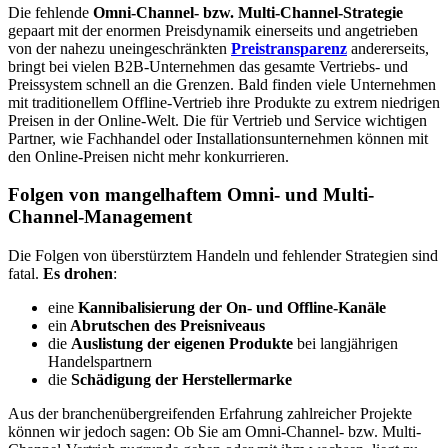
Die fehlende
Omni-Channel- bzw. Multi-Channel-Strategie
gepaart mit der enormen Preisdynamik einerseits und angetrieben
von der nahezu uneingeschränkten
Preistransparenz
andererseits,
bringt bei vielen B2B-Unternehmen das gesamte Vertriebs- und
Preissystem schnell an die Grenzen. Bald finden viele Unternehmen
mit traditionellem Offline-Vertrieb ihre Produkte zu extrem niedrigen
Preisen in der Online-Welt. Die für Vertrieb und Service wichtigen
Partner, wie Fachhandel oder Installationsunternehmen können mit
den Online-Preisen nicht mehr konkurrieren.
Folgen von mangelhaftem Omni- und Multi-
Channel-Management
Die Folgen von überstürztem Handeln und fehlender Strategien sind
fatal.
Es
drohen
:
eine
Kannibalisierung der On- und Offline-Kanäle
ein
Abrutschen des Preisniveaus
die
Auslistung der eigenen Produkte
bei langjährigen
Handelspartnern
die
Schädigung der Herstellermarke
Aus der branchenübergreifenden Erfahrung zahlreicher Projekte
können wir jedoch sagen: Ob Sie am
Omni-Channel- bzw. Multi-