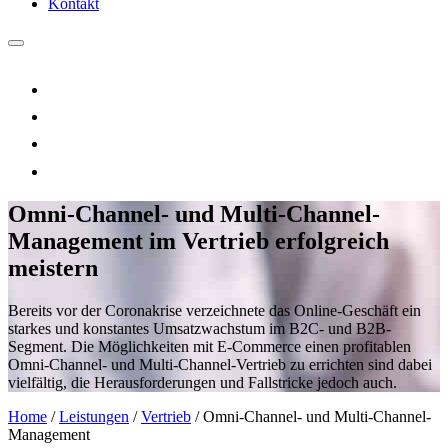
Kontakt
Omni-Channel- und Multi-Channel-
Management
im
Vertrieb erfolgreich
meistern
Bereits vor der Coronakrise verzeichnete das Online-Geschäft ein
starkes und konstantes
Umsatzwachstum im B2C- und B2B-
Segment. Die Möglichkeiten mit E-Commerce einen profitablen
Omni-Channel- und Multi-Channel-Vertrieb zu errichten sind dabei
vielfältig, die Herausforderungen und Fallstricke
jedoch auch.
Home
/
Leistungen
/
Vertrieb
/
Omni-Channel- und Multi-Channel-
Management