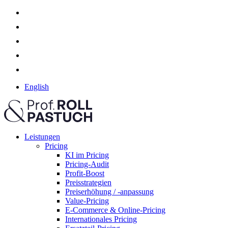
English
Leistungen
Pricing
KI im Pricing
Pricing-Audit
Profit-Boost
Preisstrategien
Preiserhöhung / -anpassung
Value-Pricing
E-Commerce & Online-Pricing
Internationales Pricing