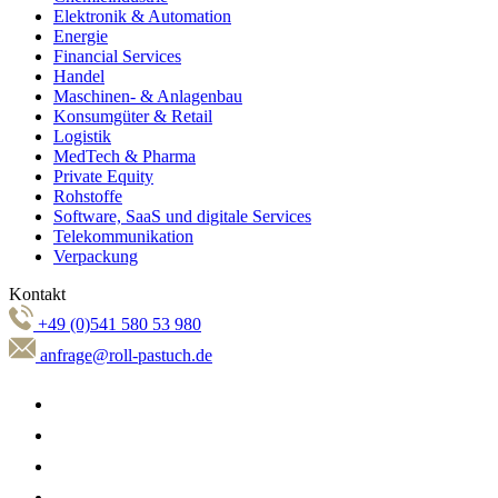
Elektronik & Automation
Energie
Financial Services
Handel
Maschinen- & Anlagenbau
Konsumgüter & Retail
Logistik
MedTech & Pharma
Private Equity
Rohstoffe
Software, SaaS und digitale Services
Telekommunikation
Verpackung
Kontakt
+49 (0)541 580 53 980
anfrage@roll-pastuch.de