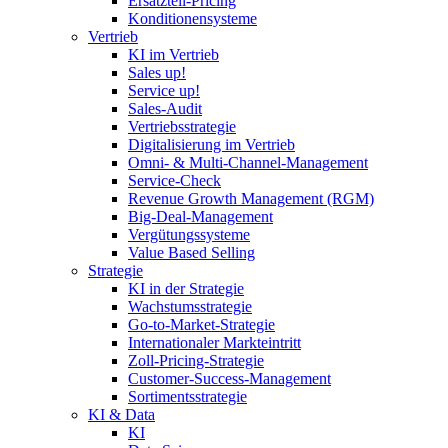
Ersatzteil-Pricing
Konditionensysteme
Vertrieb
KI im Vertrieb
Sales up!
Service up!
Sales-Audit
Vertriebsstrategie
Digitalisierung im Vertrieb
Omni- & Multi-Channel-Management
Service-Check
Revenue Growth Management (RGM)
Big-Deal-Management
Vergütungssysteme
Value Based Selling
Strategie
KI in der Strategie
Wachstumsstrategie
Go-to-Market-Strategie
Internationaler Markteintritt
Zoll-Pricing-Strategie
Customer-Success-Management
Sortimentsstrategie
KI & Data
KI