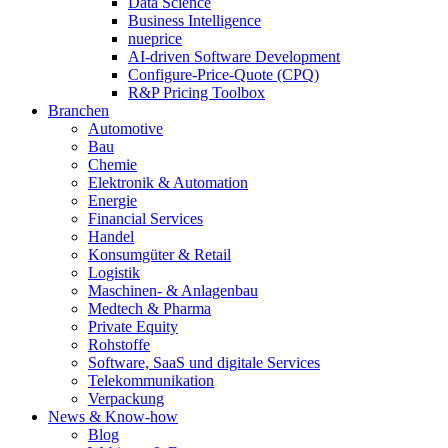
Data Science
Business Intelligence
nueprice
AI-driven Software Development
Configure-Price-Quote (CPQ)
R&P Pricing Toolbox
Branchen
Automotive
Bau
Chemie
Elektronik & Automation
Energie
Financial Services
Handel
Konsumgüter & Retail
Logistik
Maschinen- & Anlagenbau
Medtech & Pharma
Private Equity
Rohstoffe
Software, SaaS und digitale Services
Telekommunikation
Verpackung
News & Know-how
Blog