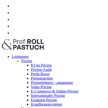
Leistungen
Pricing
KI im Pricing
Pricing-Audit
Profit-Boost
Preisstrategien
Preiserhöhung / -anpassung
Value-Pricing
E-Commerce & Online-Pricing
Internationales Pricing
Ersatzteil-Pricing
Konditionensysteme