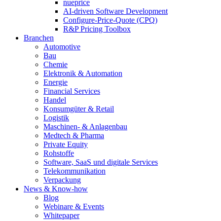
nueprice
AI-driven Software Development
Configure-Price-Quote (CPQ)
R&P Pricing Toolbox
Branchen
Automotive
Bau
Chemie
Elektronik & Automation
Energie
Financial Services
Handel
Konsumgüter & Retail
Logistik
Maschinen- & Anlagenbau
Medtech & Pharma
Private Equity
Rohstoffe
Software, SaaS und digitale Services
Telekommunikation
Verpackung
News & Know-how
Blog
Webinare & Events
Whitepaper