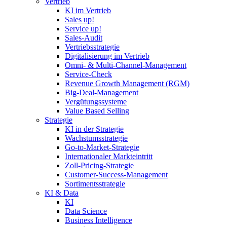
Vertrieb
KI im Vertrieb
Sales up!
Service up!
Sales-Audit
Vertriebsstrategie
Digitalisierung im Vertrieb
Omni- & Multi-Channel-Management
Service-Check
Revenue Growth Management (RGM)
Big-Deal-Management
Vergütungssysteme
Value Based Selling
Strategie
KI in der Strategie
Wachstumsstrategie
Go-to-Market-Strategie
Internationaler Markteintritt
Zoll-Pricing-Strategie
Customer-Success-Management
Sortimentsstrategie
KI & Data
KI
Data Science
Business Intelligence