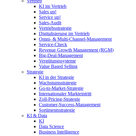
Vertrieb
KI im Vertrieb
Sales up!
Service up!
Sales-Audit
Vertriebsstrategie
Digitalisierung im Vertrieb
Omni- & Multi-Channel-Management
Service-Check
Revenue Growth Management (RGM)
Big-Deal-Management
Vergütungssysteme
Value Based Selling
Strategie
KI in der Strategie
Wachstumsstrategie
Go-to-Market-Strategie
Internationaler Markteintritt
Zoll-Pricing-Strategie
Customer-Success-Management
Sortimentsstrategie
KI & Data
KI
Data Science
Business Intelligence