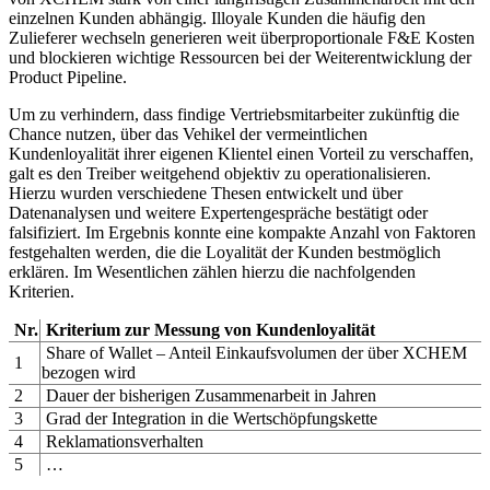
einzelnen Kunden abhängig. Illoyale Kunden die häufig den
Zulieferer wechseln generieren weit überproportionale F&E Kosten
und blockieren wichtige Ressourcen bei der Weiterentwicklung der
Product Pipeline.
Um zu verhindern, dass findige Vertriebsmitarbeiter zukünftig die
Chance nutzen, über das Vehikel der vermeintlichen
Kundenloyalität ihrer eigenen Klientel einen Vorteil zu verschaffen,
galt es den Treiber weitgehend objektiv zu operationalisieren.
Hierzu wurden verschiedene Thesen entwickelt und über
Datenanalysen und weitere Expertengespräche bestätigt oder
falsifiziert. Im Ergebnis konnte eine kompakte Anzahl von Faktoren
festgehalten werden, die die Loyalität der Kunden bestmöglich
erklären. Im Wesentlichen zählen hierzu die nachfolgenden
Kriterien.
Nr.
Kriterium zur Messung von Kundenloyalität
Share of Wallet – Anteil Einkaufsvolumen der über XCHEM
1
bezogen wird
2
Dauer der bisherigen Zusammenarbeit in Jahren
3
Grad der Integration in die Wertschöpfungskette
4
Reklamationsverhalten
5
…