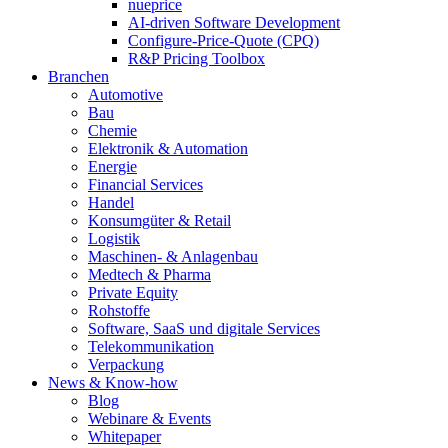
nueprice
AI-driven Software Development
Configure-Price-Quote (CPQ)
R&P Pricing Toolbox
Branchen
Automotive
Bau
Chemie
Elektronik & Automation
Energie
Financial Services
Handel
Konsumgüter & Retail
Logistik
Maschinen- & Anlagenbau
Medtech & Pharma
Private Equity
Rohstoffe
Software, SaaS und digitale Services
Telekommunikation
Verpackung
News & Know-how
Blog
Webinare & Events
Whitepaper