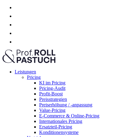
Leistungen
Pricing
KI im Pricing
Pricing-Audit
Profit-Boost
Preisstrategien
Preiserhöhung / -anpassung
Value-Pricing
E-Commerce & Online-Pricing
Internationales Pricing
Ersatzteil-Pricing
Konditionensysteme