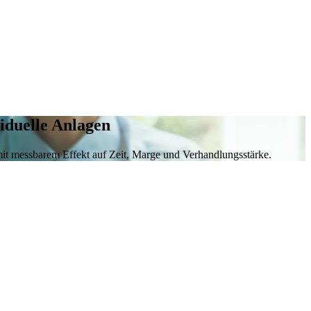
iduelle Anlagen
it messbarem Effekt auf Zeit, Marge und Verhandlungsstärke.