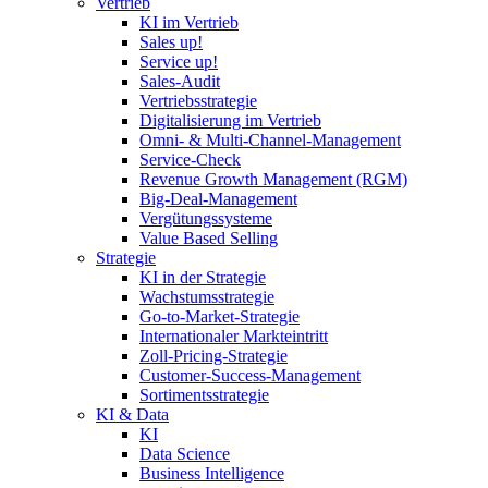
Vertrieb
KI im Vertrieb
Sales up!
Service up!
Sales-Audit
Vertriebsstrategie
Digitalisierung im Vertrieb
Omni- & Multi-Channel-Management
Service-Check
Revenue Growth Management (RGM)
Big-Deal-Management
Vergütungssysteme
Value Based Selling
Strategie
KI in der Strategie
Wachstumsstrategie
Go-to-Market-Strategie
Internationaler Markteintritt
Zoll-Pricing-Strategie
Customer-Success-Management
Sortimentsstrategie
KI & Data
KI
Data Science
Business Intelligence