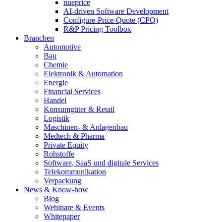
nueprice
AI-driven Software Development
Configure-Price-Quote (CPQ)
R&P Pricing Toolbox
Branchen
Automotive
Bau
Chemie
Elektronik & Automation
Energie
Financial Services
Handel
Konsumgüter & Retail
Logistik
Maschinen- & Anlagenbau
Medtech & Pharma
Private Equity
Rohstoffe
Software, SaaS und digitale Services
Telekommunikation
Verpackung
News & Know-how
Blog
Webinare & Events
Whitepaper