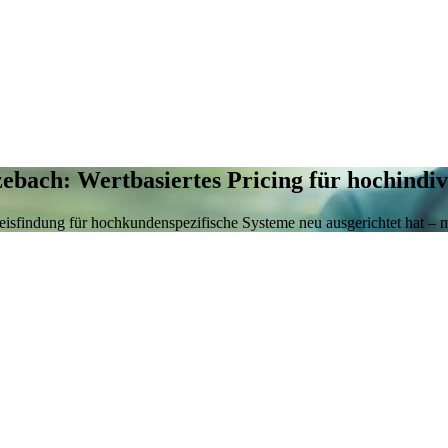
ebach: Wertbasiertes Pricing für hochindiv
sfindung für hochkundenspezifische Systeme neu ausgerichtet hat – m