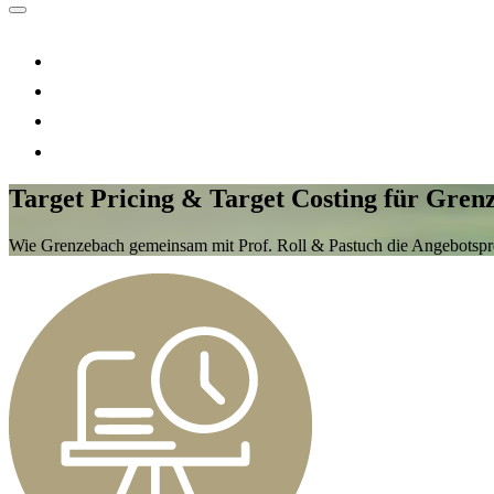
Target Pricing & Target Costing für Grenz
Wie Grenzebach gemeinsam mit Prof. Roll & Pastuch die Angebotsprei