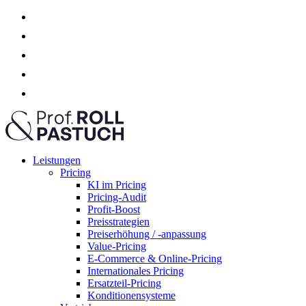
Leistungen
Pricing
KI im Pricing
Pricing-Audit
Profit-Boost
Preisstrategien
Preiserhöhung / -anpassung
Value-Pricing
E-Commerce & Online-Pricing
Internationales Pricing
Ersatzteil-Pricing
Konditionensysteme