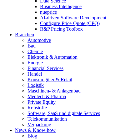
Data Science
Business Intelligence
nueprice
AI-driven Software Development
Configure-Price-Quote (CPQ)
R&P Pricing Toolbox
Branchen
Automotive
Bau
Chemie
Elektronik & Automation
Energie
Financial Services
Handel
Konsumgüter & Retail
Logistik
Maschinen- & Anlagenbau
Medtech & Pharma
Private Equity
Rohstoffe
Software, SaaS und digitale Services
Telekommunikation
Verpackung
News & Know-how
Blog