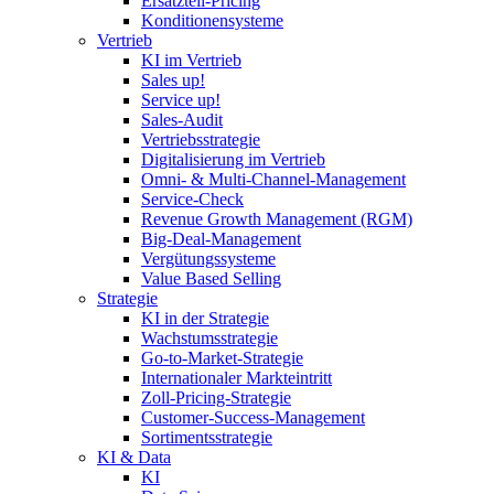
Ersatzteil-Pricing
Konditionensysteme
Vertrieb
KI im Vertrieb
Sales up!
Service up!
Sales-Audit
Vertriebsstrategie
Digitalisierung im Vertrieb
Omni- & Multi-Channel-Management
Service-Check
Revenue Growth Management (RGM)
Big-Deal-Management
Vergütungssysteme
Value Based Selling
Strategie
KI in der Strategie
Wachstumsstrategie
Go-to-Market-Strategie
Internationaler Markteintritt
Zoll-Pricing-Strategie
Customer-Success-Management
Sortimentsstrategie
KI & Data
KI