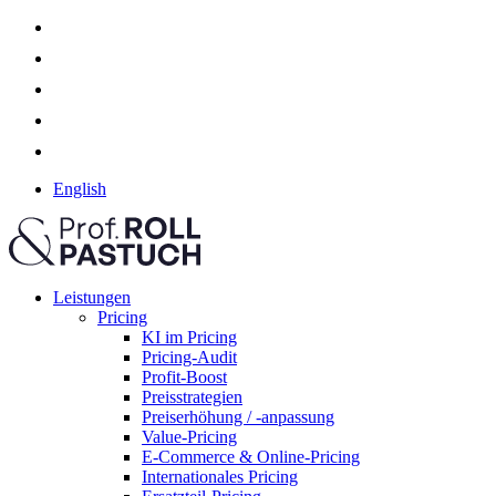
English
Leistungen
Pricing
KI im Pricing
Pricing-Audit
Profit-Boost
Preisstrategien
Preiserhöhung / -anpassung
Value-Pricing
E-Commerce & Online-Pricing
Internationales Pricing