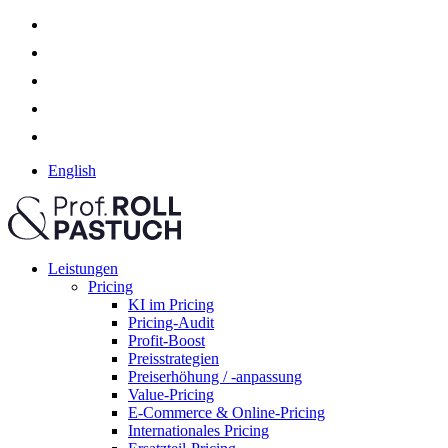
English
Leistungen
Pricing
KI im Pricing
Pricing-Audit
Profit-Boost
Preisstrategien
Preiserhöhung / -anpassung
Value-Pricing
E-Commerce & Online-Pricing
Internationales Pricing