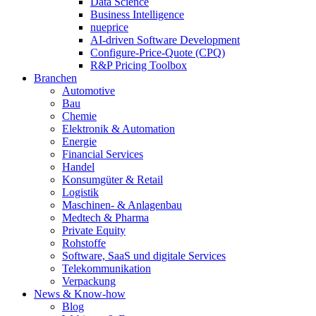
Data Science
Business Intelligence
nueprice
AI-driven Software Development
Configure-Price-Quote (CPQ)
R&P Pricing Toolbox
Branchen
Automotive
Bau
Chemie
Elektronik & Automation
Energie
Financial Services
Handel
Konsumgüter & Retail
Logistik
Maschinen- & Anlagenbau
Medtech & Pharma
Private Equity
Rohstoffe
Software, SaaS und digitale Services
Telekommunikation
Verpackung
News & Know-how
Blog