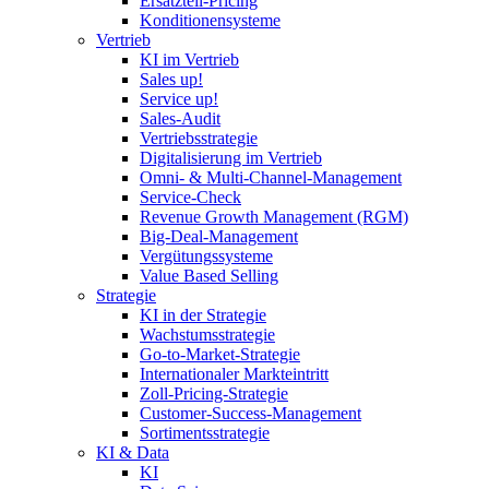
Ersatzteil-Pricing
Konditionensysteme
Vertrieb
KI im Vertrieb
Sales up!
Service up!
Sales-Audit
Vertriebsstrategie
Digitalisierung im Vertrieb
Omni- & Multi-Channel-Management
Service-Check
Revenue Growth Management (RGM)
Big-Deal-Management
Vergütungssysteme
Value Based Selling
Strategie
KI in der Strategie
Wachstumsstrategie
Go-to-Market-Strategie
Internationaler Markteintritt
Zoll-Pricing-Strategie
Customer-Success-Management
Sortimentsstrategie
KI & Data
KI