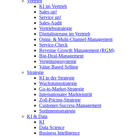
Vertrieb
KI im Vertrieb
Sales up!
Service up!
Sales-Audit
Vertriebsstrategie
Digitalisierung im Vertrieb
Omni- & Multi-Channel-Management
Service-Check
Revenue Growth Management (RGM)
Big-Deal-Management
Vergütungssysteme
Value Based Selling
Strategie
KI in der Strategie
Wachstumsstrategie
Go-to-Market-Strategie
Internationaler Markteintritt
Zoll-Pricing-Strategie
Customer-Success-Management
Sortimentsstrategie
KI & Data
KI
Data Science
Business Intelligence