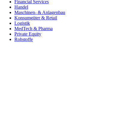
Financial Services
Handel
Maschinen- & Anlagenbau
Konsumgüter & Retail
Logistik
MedTech & Pharma
Private Equity
Rohstoffe
Software, SaaS und digitale Services
Telekommunikation
Verpackung
Kontakt
+49 (0)541 580 53 980
anfrage@roll-pastuch.de