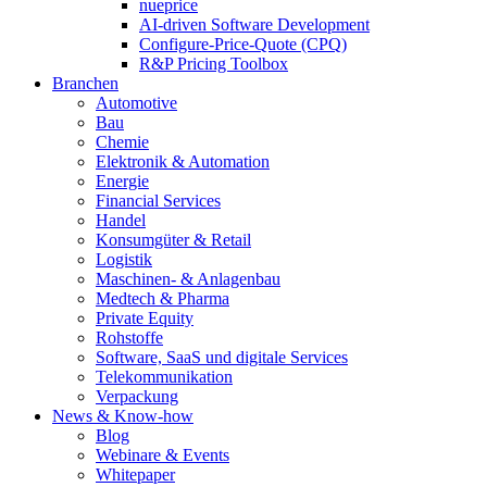
nueprice
AI-driven Software Development
Configure-Price-Quote (CPQ)
R&P Pricing Toolbox
Branchen
Automotive
Bau
Chemie
Elektronik & Automation
Energie
Financial Services
Handel
Konsumgüter & Retail
Logistik
Maschinen- & Anlagenbau
Medtech & Pharma
Private Equity
Rohstoffe
Software, SaaS und digitale Services
Telekommunikation
Verpackung
News & Know-how
Blog
Webinare & Events
Whitepaper