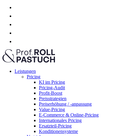
Leistungen
Pricing
KI im Pricing
Pricing-Audit
Profit-Boost
Preisstrategien
Preiserhöhung / -anpassung
Value-Pricing
E-Commerce & Online-Pricing
Internationales Pricing
Ersatzteil-Pricing
Konditionensysteme