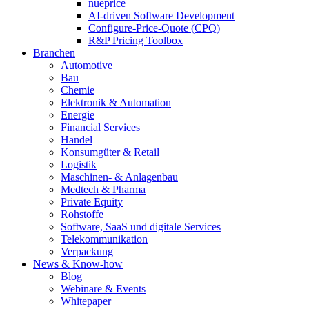
nueprice
AI-driven Software Development
Configure-Price-Quote (CPQ)
R&P Pricing Toolbox
Branchen
Automotive
Bau
Chemie
Elektronik & Automation
Energie
Financial Services
Handel
Konsumgüter & Retail
Logistik
Maschinen- & Anlagenbau
Medtech & Pharma
Private Equity
Rohstoffe
Software, SaaS und digitale Services
Telekommunikation
Verpackung
News & Know-how
Blog
Webinare & Events
Whitepaper