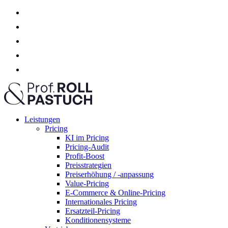
Leistungen
Pricing
KI im Pricing
Pricing-Audit
Profit-Boost
Preisstrategien
Preiserhöhung / -anpassung
Value-Pricing
E-Commerce & Online-Pricing
Internationales Pricing
Ersatzteil-Pricing
Konditionensysteme