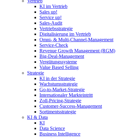
Vertrieb
KI im Vertrieb
Sales up!
Service up!
Sales-Audit
Vertriebsstrategie
Digitalisierung im Vertrieb
Omni- & Multi-Channel-Management
Service-Check
Revenue Growth Management (RGM)
Big-Deal-Management
Vergütungssysteme
Value Based Selling
Strategie
KI in der Strategie
Wachstumsstrategie
Go-to-Market-Strategie
Internationaler Markteintritt
Zoll-Pricing-Strategie
Customer-Success-Management
Sortimentsstrategie
KI & Data
KI
Data Science
Business Intelligence