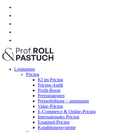
Leistungen
Pricing
KI im Pricing
Pricing-Audit
Profit-Boost
Preisstrategien
Preiserhöhung / -anpassung
Value-Pricing
E-Commerce & Online-Pricing
Internationales Pricing
Ersatzteil-Pricing
Konditionensysteme