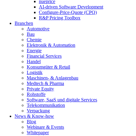
nueprice
AI-driven Software Development
Configure-Price-Quote (CPQ)
R&P Pricing Toolbox
Branchen
Automotive
Bau
Chemie
Elektronik & Automation
Energie
Financial Services
Handel
Konsumgüter & Retail
Logistik
Maschinen- & Anlagenbau
Medtech & Pharma
Private Equity
Rohstoffe
Software, SaaS und digitale Services
Telekommunikation
Verpackung
News & Know-how
Blog
Webinare & Events
Whitepaper