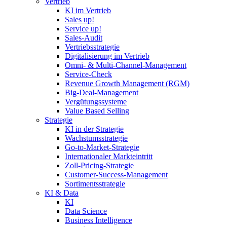
Vertrieb
KI im Vertrieb
Sales up!
Service up!
Sales-Audit
Vertriebsstrategie
Digitalisierung im Vertrieb
Omni- & Multi-Channel-Management
Service-Check
Revenue Growth Management (RGM)
Big-Deal-Management
Vergütungssysteme
Value Based Selling
Strategie
KI in der Strategie
Wachstumsstrategie
Go-to-Market-Strategie
Internationaler Markteintritt
Zoll-Pricing-Strategie
Customer-Success-Management
Sortimentsstrategie
KI & Data
KI
Data Science
Business Intelligence