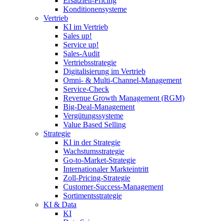
Ersatzteil-Pricing
Konditionensysteme
Vertrieb
KI im Vertrieb
Sales up!
Service up!
Sales-Audit
Vertriebsstrategie
Digitalisierung im Vertrieb
Omni- & Multi-Channel-Management
Service-Check
Revenue Growth Management (RGM)
Big-Deal-Management
Vergütungssysteme
Value Based Selling
Strategie
KI in der Strategie
Wachstumsstrategie
Go-to-Market-Strategie
Internationaler Markteintritt
Zoll-Pricing-Strategie
Customer-Success-Management
Sortimentsstrategie
KI & Data
KI