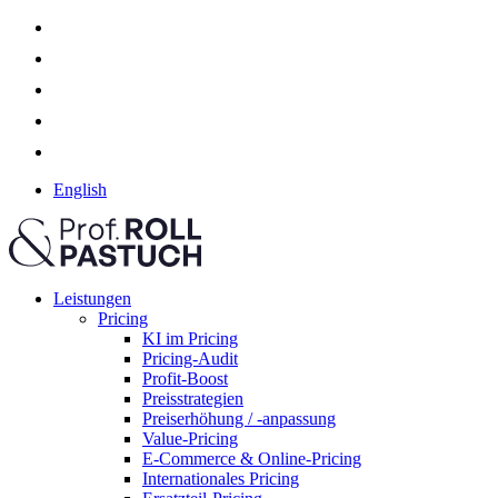
English
Leistungen
Pricing
KI im Pricing
Pricing-Audit
Profit-Boost
Preisstrategien
Preiserhöhung / -anpassung
Value-Pricing
E-Commerce & Online-Pricing
Internationales Pricing