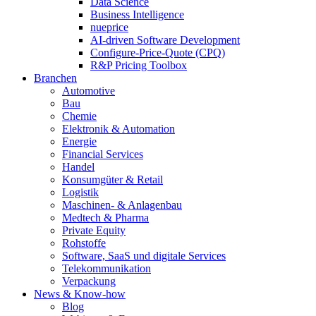
Data Science
Business Intelligence
nueprice
AI-driven Software Development
Configure-Price-Quote (CPQ)
R&P Pricing Toolbox
Branchen
Automotive
Bau
Chemie
Elektronik & Automation
Energie
Financial Services
Handel
Konsumgüter & Retail
Logistik
Maschinen- & Anlagenbau
Medtech & Pharma
Private Equity
Rohstoffe
Software, SaaS und digitale Services
Telekommunikation
Verpackung
News & Know-how
Blog