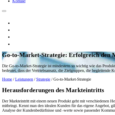
Kontakt
Go-to-Market-Strategie: Erfolgreich den M
Die Go-to-Market-Strategie ist mindestens so wichtig wie das Produkt
bedeutet, dass der Vertriebsansatz, die Zielgruppen, die begleitend
Home
/
Leistungen
/
Strategie
/
Go-to-Market-Strategie
Herausforderungen des Markteintritts
Der Markteintritt mit einem neuen Produkt geht mit verschiedenen He
mitbringt. Kennt man den idealen Kunden für das eigene Angebot, gilt
Analyse der Kundenbedürfnisse und -werte sowie passender Kommuni