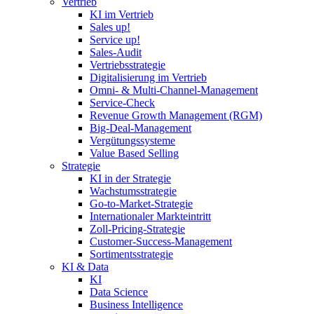
Vertrieb
KI im Vertrieb
Sales up!
Service up!
Sales-Audit
Vertriebsstrategie
Digitalisierung im Vertrieb
Omni- & Multi-Channel-Management
Service-Check
Revenue Growth Management (RGM)
Big-Deal-Management
Vergütungssysteme
Value Based Selling
Strategie
KI in der Strategie
Wachstumsstrategie
Go-to-Market-Strategie
Internationaler Markteintritt
Zoll-Pricing-Strategie
Customer-Success-Management
Sortimentsstrategie
KI & Data
KI
Data Science
Business Intelligence