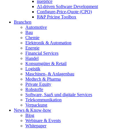
nueprice
AI-driven Software Development
Configure-Price-Quote (CPQ)
R&P Pricing Toolbox
Branchen
Automotive
Bau
Chemie
Elektronik & Automation
Energie
Financial Services
Handel
Konsumgüter & Retail
Logistik
Maschinen- & Anlagenbau
Medtech & Pharma
Private Equity
Rohstoffe
Software, SaaS und digitale Services
Telekommunikation
Verpackung
News & Know-how
Blog
Webinare & Events
Whitepaper