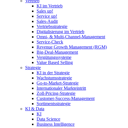
Vertrieb
KI im Vertrieb
Sales up!
Service up!
Sales-Audit
Vertriebsstrategie
Digitalisierung im Vertrieb
Omni- & Multi-Channel-Management
Service-Check
Revenue Growth Management (RGM)
Big-Deal-Management
Vergütungssysteme
Value Based Selling
Strategie
KI in der Strategie
Wachstumsstrategie
Go-to-Market-Strategie
Internationaler Markteintritt
Zoll-Pricing-Strategie
Customer-Success-Management
Sortimentsstrategie
KI & Data
KI
Data Science
Business Intelligence