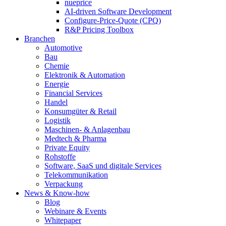
nueprice
AI-driven Software Development
Configure-Price-Quote (CPQ)
R&P Pricing Toolbox
Branchen
Automotive
Bau
Chemie
Elektronik & Automation
Energie
Financial Services
Handel
Konsumgüter & Retail
Logistik
Maschinen- & Anlagenbau
Medtech & Pharma
Private Equity
Rohstoffe
Software, SaaS und digitale Services
Telekommunikation
Verpackung
News & Know-how
Blog
Webinare & Events
Whitepaper