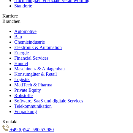
Nachhaltigkeit & soziale Verantwortung
Standorte
Karriere
Branchen
Automotive
Bau
Chemieindustrie
Elektronik & Automation
Energie
Financial Services
Handel
Maschinen- & Anlagenbau
Konsumgüter & Retail
Logistik
MedTech & Pharma
Private Equity
Rohstoffe
Software, SaaS und digitale Services
Telekommunikation
Verpackung
Kontakt
+49 (0)541 580 53 980