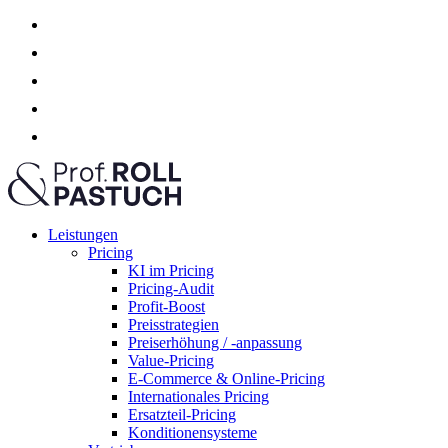
Leistungen
Pricing
KI im Pricing
Pricing-Audit
Profit-Boost
Preisstrategien
Preiserhöhung / -anpassung
Value-Pricing
E-Commerce & Online-Pricing
Internationales Pricing
Ersatzteil-Pricing
Konditionensysteme